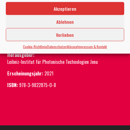
Akzeptieren
Layout:
Katrin Uhlig
Ablehnen
Fotos:
Vorlieben
Sven Döring
, jenaparadies.de, Jens Meyer, Jan-Peter Kasper,
Michael Szabó, Daniel Siegesmund
Cookie-Richtlinie
Datenschutzerklärung
Impressum & Kontakt
Herausgeber:
Leibniz-Institut für Photonische Technologien Jena
Erscheinungsjahr:
2021
ISBN:
978-3-9822875-0-8